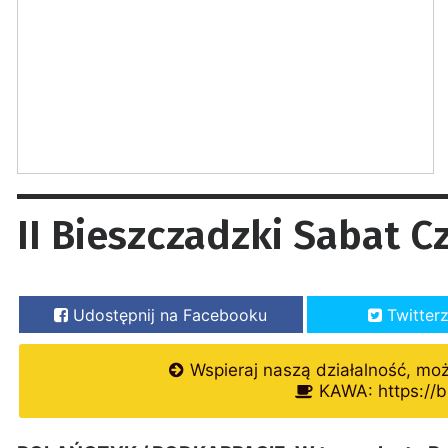
II Bieszczadzki Sabat C
Udostępnij na Facebooku
Twitter
Wspieraj naszą działalność, mo
KAWA: https://b