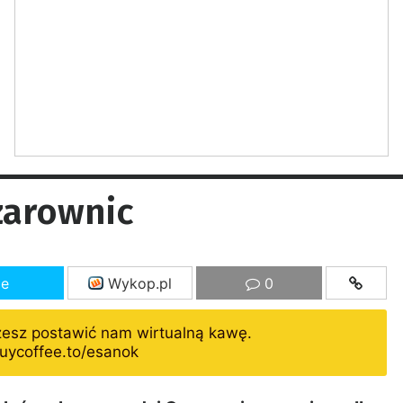
zarownic
ze
Wykop.pl
0
żesz postawić nam wirtualną kawę.
uycoffee.to/esanok