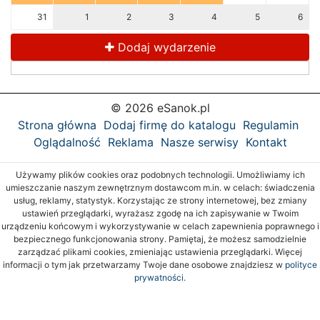
31
1
2
3
4
5
6
Dodaj wydarzenie
© 2026 eSanok.pl
Strona główna
Dodaj firmę do katalogu
Regulamin
Oglądalność
Reklama
Nasze serwisy
Kontakt
Używamy plików cookies oraz podobnych technologii. Umożliwiamy ich
umieszczanie naszym zewnętrznym dostawcom m.in. w celach: świadczenia
usług, reklamy, statystyk. Korzystając ze strony internetowej, bez zmiany
ustawień przeglądarki, wyrażasz zgodę na ich zapisywanie w Twoim
urządzeniu końcowym i wykorzystywanie w celach zapewnienia poprawnego i
bezpiecznego funkcjonowania strony. Pamiętaj, że możesz samodzielnie
zarządzać plikami cookies, zmieniając ustawienia przeglądarki. Więcej
informacji o tym jak przetwarzamy Twoje dane osobowe znajdziesz w
polityce
prywatności.