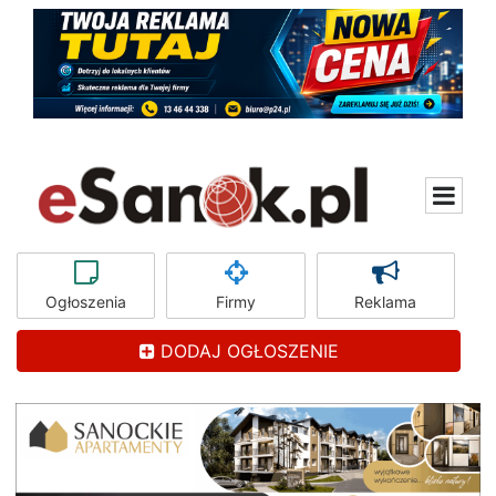
Ogłoszenia
Firmy
Reklama
DODAJ OGŁOSZENIE