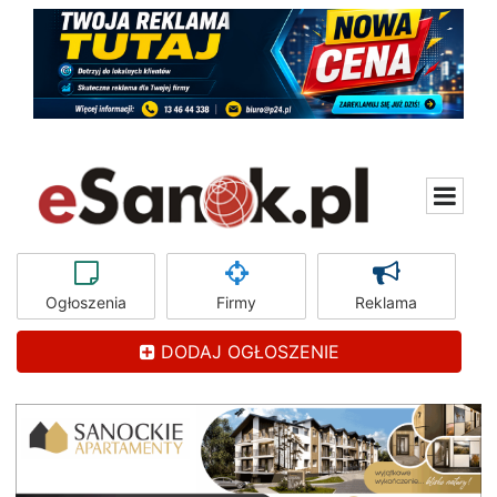
Ogłoszenia
Firmy
Reklama
DODAJ OGŁOSZENIE