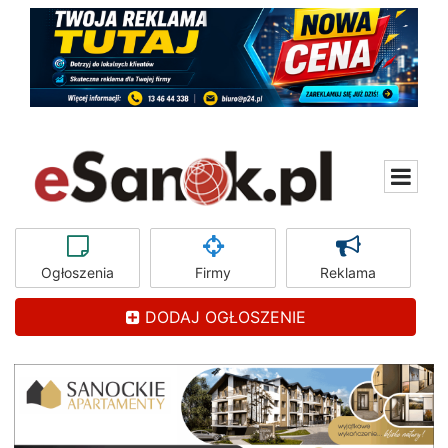
Ogłoszenia
Firmy
Reklama
DODAJ OGŁOSZENIE