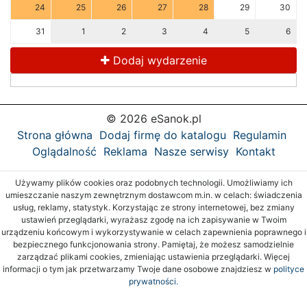
24
25
26
27
28
29
30
31
1
2
3
4
5
6
Dodaj wydarzenie
© 2026 eSanok.pl
Strona główna
Dodaj firmę do katalogu
Regulamin
Oglądalność
Reklama
Nasze serwisy
Kontakt
Używamy plików cookies oraz podobnych technologii. Umożliwiamy ich
umieszczanie naszym zewnętrznym dostawcom m.in. w celach: świadczenia
usług, reklamy, statystyk. Korzystając ze strony internetowej, bez zmiany
ustawień przeglądarki, wyrażasz zgodę na ich zapisywanie w Twoim
urządzeniu końcowym i wykorzystywanie w celach zapewnienia poprawnego i
bezpiecznego funkcjonowania strony. Pamiętaj, że możesz samodzielnie
zarządzać plikami cookies, zmieniając ustawienia przeglądarki. Więcej
informacji o tym jak przetwarzamy Twoje dane osobowe znajdziesz w
polityce
prywatności.