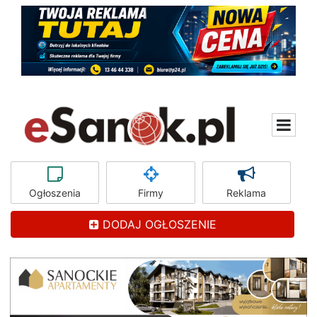
Ogłoszenia
Firmy
Reklama
DODAJ OGŁOSZENIE