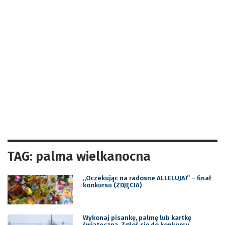
TAG: palma wielkanocna
„Oczekując na radosne ALLELUJA!” – finał
konkursu (ZDJĘCIA)
Wykonaj pisankę, palmę lub kartkę
świąteczną. Zgłoś się do konkursu