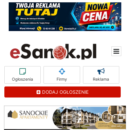
Ogłoszenia
Firmy
Reklama
DODAJ OGŁOSZENIE