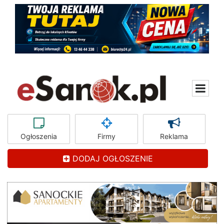
Ogłoszenia
Firmy
Reklama
DODAJ OGŁOSZENIE