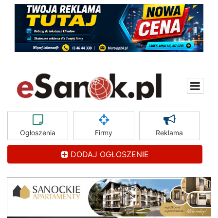
Ogłoszenia
Firmy
Reklama
DODAJ OGŁOSZENIE