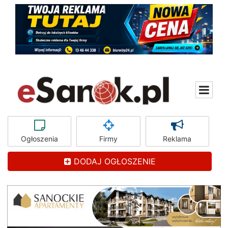
Ogłoszenia
Firmy
Reklama
DODAJ OGŁOSZENIE