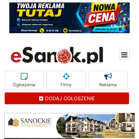
Ogłoszenia
Firmy
Reklama
DODAJ OGŁOSZENIE