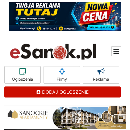
Ogłoszenia
Firmy
Reklama
DODAJ OGŁOSZENIE