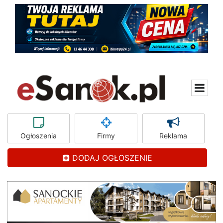
Ogłoszenia
Firmy
Reklama
DODAJ OGŁOSZENIE