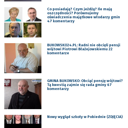
Co posiadają? Czym jeżdżą? Ile mają
oszczędności? Porównujemy
oświadczenia majątkowe włodarzy gmin
47 komentarzy
BUKOWSKO24.PL: Radni nie obcięli pensji
wójtowi Piotrowi Błażejowskiemu 22
komentarze
GMINA BUKOWSKO: Obciąć pensję wójtowi?
Tą kwestią zajmie się rada gminy 67
komentarzy
Nowy wygląd szkoły w Pobiednie (ZDJĘCIA)