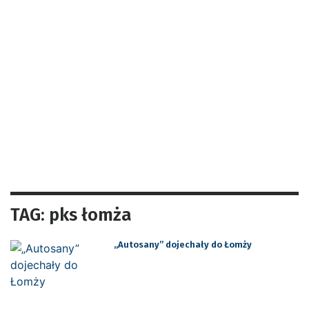
TAG: pks łomża
„Autosany” dojechały do Łomży