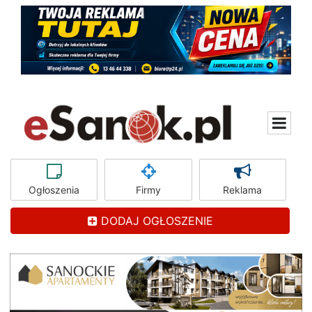
Ogłoszenia
Firmy
Reklama
DODAJ OGŁOSZENIE