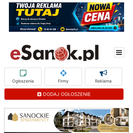
Ogłoszenia
Firmy
Reklama
DODAJ OGŁOSZENIE