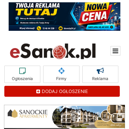
Ogłoszenia
Firmy
Reklama
DODAJ OGŁOSZENIE