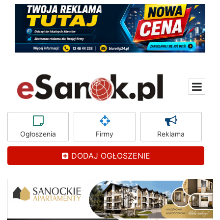
Ogłoszenia
Firmy
Reklama
DODAJ OGŁOSZENIE