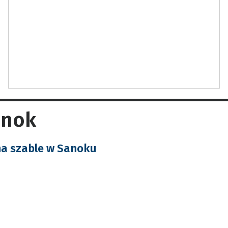
anok
na szable w Sanoku