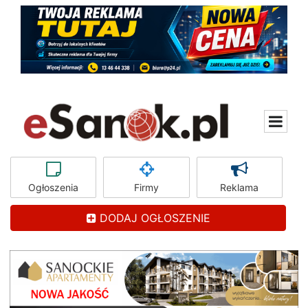
Ogłoszenia
Firmy
Reklama
DODAJ OGŁOSZENIE