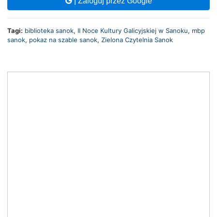
| Zaloguj przez Google
Tagi:
biblioteka sanok
,
II Noce Kultury Galicyjskiej w Sanoku
,
mbp
sanok
,
pokaz na szable sanok
,
Zielona Czytelnia Sanok