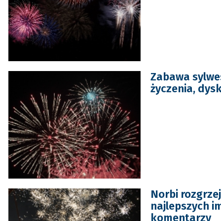
Zabawa sylwe
życzenia, dys
Norbi rozgrze
najlepszych i
komentarzy