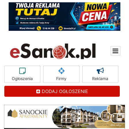
Ogłoszenia
Firmy
Reklama
DODAJ OGŁOSZENIE