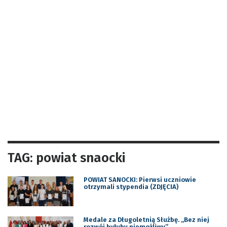
TAG: powiat snaocki
POWIAT SANOCKI: Pierwsi uczniowie
otrzymali stypendia (ZDJĘCIA)
Medale za Długoletnią Służbę. „Bez niej
rozwój byłyby niemożliwy”