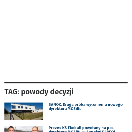
TAG: powody decyzji
SANOK. Druga próba wyłonienia nowego
dyrektora MOSiRu
Prezes KS Ekoball powołany na p.o.
dyrektora MOSiRu w Sanoku! (VIDEO)