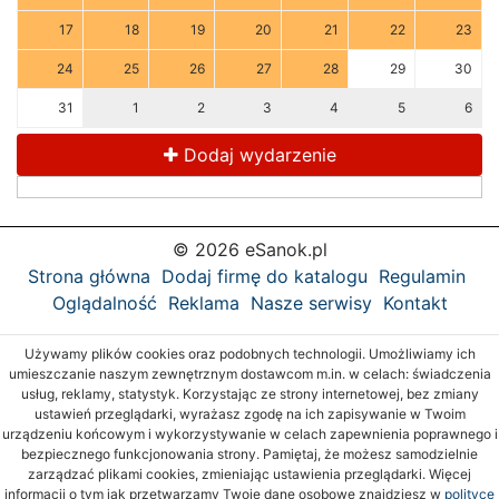
17
18
19
20
21
22
23
24
25
26
27
28
29
30
31
1
2
3
4
5
6
Dodaj wydarzenie
© 2026 eSanok.pl
Strona główna
Dodaj firmę do katalogu
Regulamin
Oglądalność
Reklama
Nasze serwisy
Kontakt
Używamy plików cookies oraz podobnych technologii. Umożliwiamy ich
umieszczanie naszym zewnętrznym dostawcom m.in. w celach: świadczenia
usług, reklamy, statystyk. Korzystając ze strony internetowej, bez zmiany
ustawień przeglądarki, wyrażasz zgodę na ich zapisywanie w Twoim
urządzeniu końcowym i wykorzystywanie w celach zapewnienia poprawnego i
bezpiecznego funkcjonowania strony. Pamiętaj, że możesz samodzielnie
zarządzać plikami cookies, zmieniając ustawienia przeglądarki. Więcej
informacji o tym jak przetwarzamy Twoje dane osobowe znajdziesz w
polityce