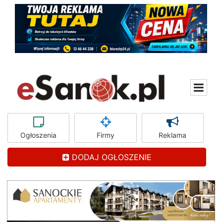
Ogłoszenia
Firmy
Reklama
DODAJ OGŁOSZENIE