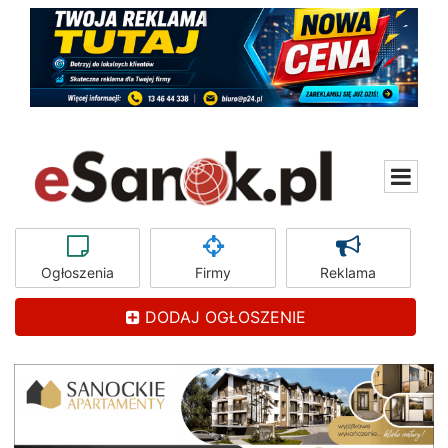
Ogłoszenia
Firmy
Reklama
DODAJ OGŁOSZENIE