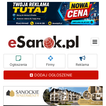
Ogłoszenia
Firmy
Reklama
DODAJ OGŁOSZENIE