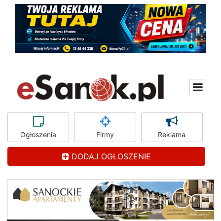
Ogłoszenia
Firmy
Reklama
DODAJ OGŁOSZENIE