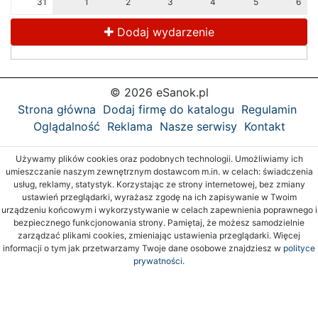
31
1
2
3
4
5
6
Dodaj wydarzenie
© 2026 eSanok.pl
Strona główna
Dodaj firmę do katalogu
Regulamin
Oglądalność
Reklama
Nasze serwisy
Kontakt
Używamy plików cookies oraz podobnych technologii. Umożliwiamy ich
umieszczanie naszym zewnętrznym dostawcom m.in. w celach: świadczenia
usług, reklamy, statystyk. Korzystając ze strony internetowej, bez zmiany
ustawień przeglądarki, wyrażasz zgodę na ich zapisywanie w Twoim
urządzeniu końcowym i wykorzystywanie w celach zapewnienia poprawnego i
bezpiecznego funkcjonowania strony. Pamiętaj, że możesz samodzielnie
zarządzać plikami cookies, zmieniając ustawienia przeglądarki. Więcej
informacji o tym jak przetwarzamy Twoje dane osobowe znajdziesz w
polityce
prywatności.