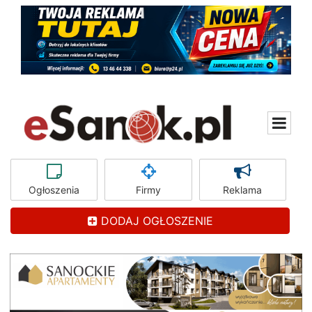
Ogłoszenia
Firmy
Reklama
DODAJ OGŁOSZENIE