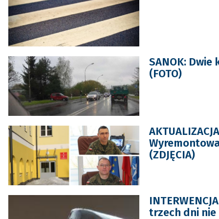
SANOK: Dwie k
(FOTO)
AKTUALIZACJA
Wyremontowan
(ZDJĘCIA)
INTERWENCJA: 
trzech dni ni