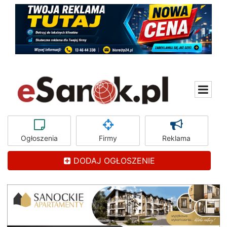
Ogłoszenia
Firmy
Reklama
DODAJ OGŁOSZENIE