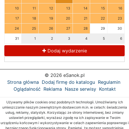
10
11
12
13
14
15
16
17
18
19
20
21
22
23
24
25
26
27
28
29
30
31
1
2
3
4
5
6
Dodaj wydarzenie
© 2026 eSanok.pl
Strona główna
Dodaj firmę do katalogu
Regulamin
Oglądalność
Reklama
Nasze serwisy
Kontakt
Używamy plików cookies oraz podobnych technologii. Umożliwiamy ich
umieszczanie naszym zewnętrznym dostawcom m.in. w celach: świadczenia
usług, reklamy, statystyk. Korzystając ze strony internetowej, bez zmiany
ustawień przeglądarki, wyrażasz zgodę na ich zapisywanie w Twoim
urządzeniu końcowym i wykorzystywanie w celach zapewnienia poprawnego i
bezpiecznego funkcjonowania strony. Pamiętaj, że możesz samodzielnie