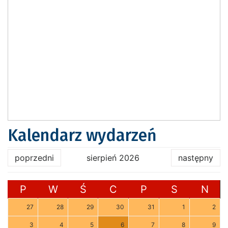
Kalendarz wydarzeń
poprzedni
sierpień 2026
następny
P
W
Ś
C
P
S
N
27
28
29
30
31
1
2
3
4
5
6
7
8
9