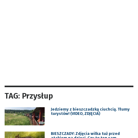
TAG: Przysłup
Jedziemy z bieszczadzką ciuchcią. Tłumy
turystów! (VIDEO, ZDJĘCIA)
BIESZCZADY: Zdjęcia wilka tuż przed
atakiem na dzieci. Czy to ten sam