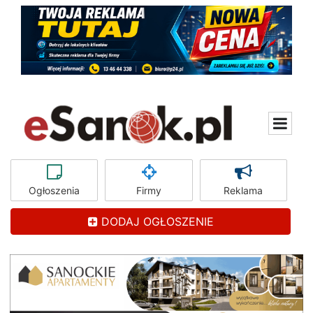
Ogłoszenia
Firmy
Reklama
DODAJ OGŁOSZENIE