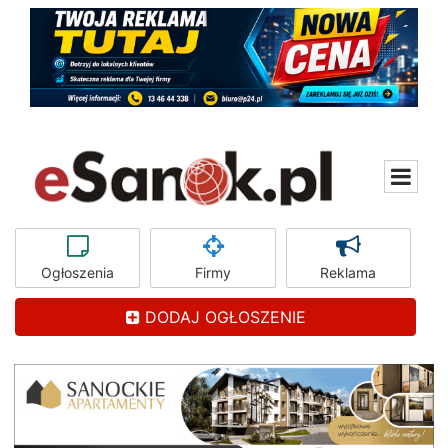
Ogłoszenia
Firmy
Reklama
DODAJ OGŁOSZENIE