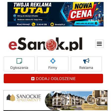
Ogłoszenia
Firmy
Reklama
DODAJ OGŁOSZENIE