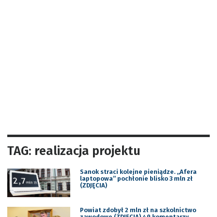
TAG: realizacja projektu
Sanok straci kolejne pieniądze. „Afera
laptopowa” pochłonie blisko 3 mln zł
(ZDJĘCIA)
Powiat zdobył 2 mln zł na szkolnictwo
zawodowe (ZDJĘCIA) 49 komentarzy