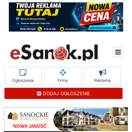
Ogłoszenia
Firmy
Reklama
DODAJ OGŁOSZENIE