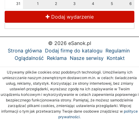
31
1
2
3
4
5
6
Dodaj wydarzenie
© 2026 eSanok.pl
Strona główna
Dodaj firmę do katalogu
Regulamin
Oglądalność
Reklama
Nasze serwisy
Kontakt
Używamy plików cookies oraz podobnych technologii. Umożliwiamy ich
umieszczanie naszym zewnętrznym dostawcom m.in. w celach: świadczenia
usług, reklamy, statystyk. Korzystając ze strony internetowej, bez zmiany
ustawień przeglądarki, wyrażasz zgodę na ich zapisywanie w Twoim
urządzeniu końcowym i wykorzystywanie w celach zapewnienia poprawnego i
bezpiecznego funkcjonowania strony. Pamiętaj, że możesz samodzielnie
zarządzać plikami cookies, zmieniając ustawienia przeglądarki. Więcej
informacji o tym jak przetwarzamy Twoje dane osobowe znajdziesz w
polityce
prywatności.