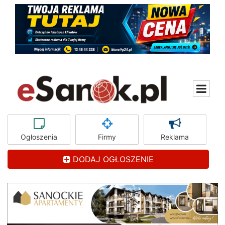
Ogłoszenia
Firmy
Reklama
DODAJ OGŁOSZENIE