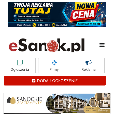
Ogłoszenia
Firmy
Reklama
DODAJ OGŁOSZENIE