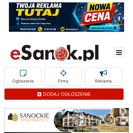
Ogłoszenia
Firmy
Reklama
DODAJ OGŁOSZENIE