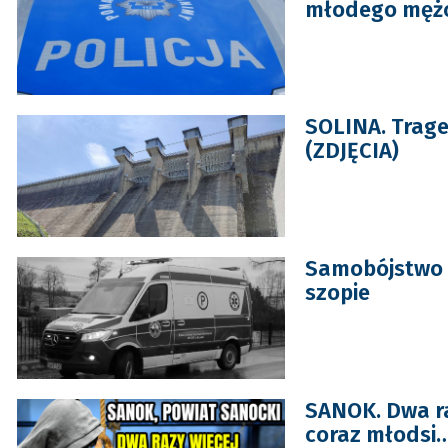
młodego mężc
SOLINA. Traged
(ZDJĘCIA)
Samobójstwo w
szopie
SANOK. Dwa ra
coraz młodsi