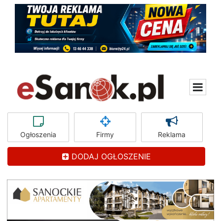
Ogłoszenia
Firmy
Reklama
DODAJ OGŁOSZENIE