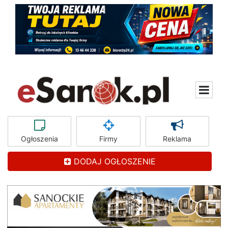
Ogłoszenia
Firmy
Reklama
DODAJ OGŁOSZENIE