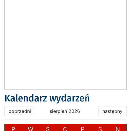
Kalendarz wydarzeń
poprzedni
sierpień 2026
następny
P
W
Ś
C
P
S
N