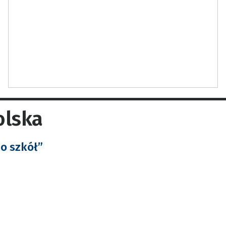
olska
do szkół”