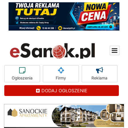
Ogłoszenia
Firmy
Reklama
DODAJ OGŁOSZENIE