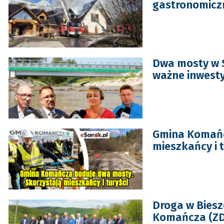
gastronomiczn
Dwa mosty w S
ważne inwesty
Gmina Komańc
mieszkańcy i t
Droga w Biesz
Komańcza (ZD