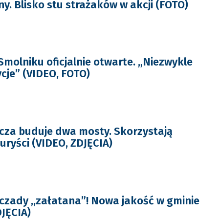
y. Blisko stu strażaków w akcji (FOTO)
molniku oficjalnie otwarte. „Niezwykle
cje” (VIDEO, FOTO)
za buduje dwa mosty. Skorzystają
uryści (VIDEO, ZDJĘCIA)
czady ,,załatana”! Nowa jakość w gminie
JĘCIA)