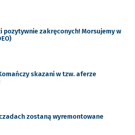
zi pozytywnie zakręconych! Morsujemy w
DEO)
 Komańczy skazani w tzw. aferze
j
zczadach zostaną wyremontowane