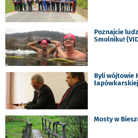
Poznajcie lud
Smolniku! (VI
Byli wójtowie
łapówkarskie
Mosty w Bies