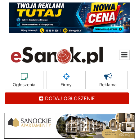
Ogłoszenia
Firmy
Reklama
DODAJ OGŁOSZENIE