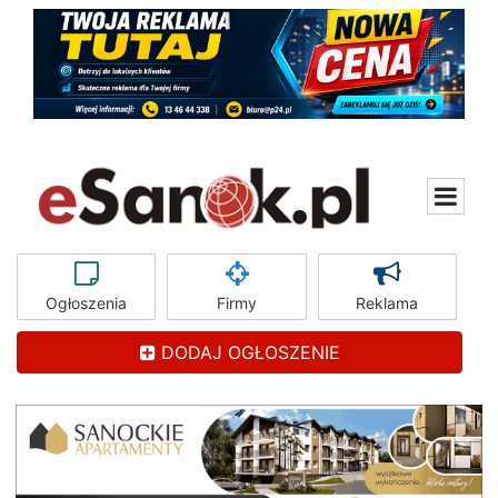
Ogłoszenia
Firmy
Reklama
DODAJ OGŁOSZENIE