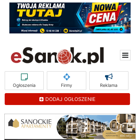
Ogłoszenia
Firmy
Reklama
DODAJ OGŁOSZENIE