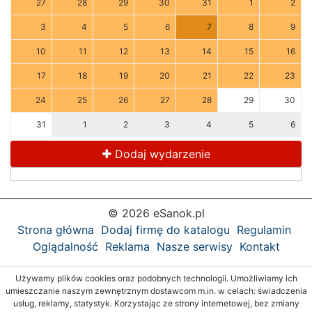
27
28
29
30
31
1
2
3
4
5
6
7
8
9
10
11
12
13
14
15
16
17
18
19
20
21
22
23
24
25
26
27
28
29
30
31
1
2
3
4
5
6
Dodaj wydarzenie
© 2026 eSanok.pl
Strona główna
Dodaj firmę do katalogu
Regulamin
Oglądalność
Reklama
Nasze serwisy
Kontakt
Używamy plików cookies oraz podobnych technologii. Umożliwiamy ich
umieszczanie naszym zewnętrznym dostawcom m.in. w celach: świadczenia
usług, reklamy, statystyk. Korzystając ze strony internetowej, bez zmiany