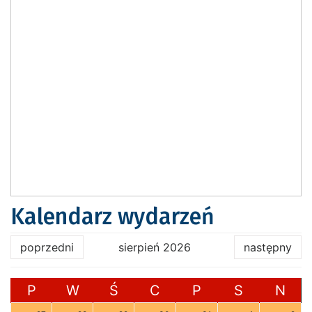
Kalendarz wydarzeń
poprzedni
sierpień 2026
następny
P
W
Ś
C
P
S
N