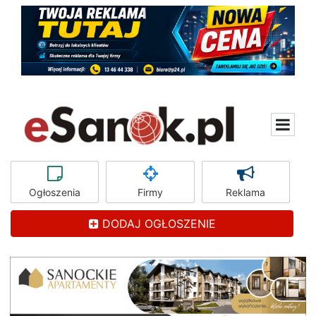
Ogłoszenia
Firmy
Reklama
DODAJ OGŁOSZENIE