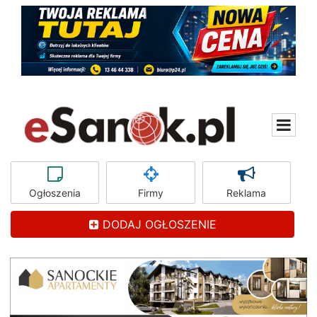
Ogłoszenia
Firmy
Reklama
DODAJ OGŁOSZENIE