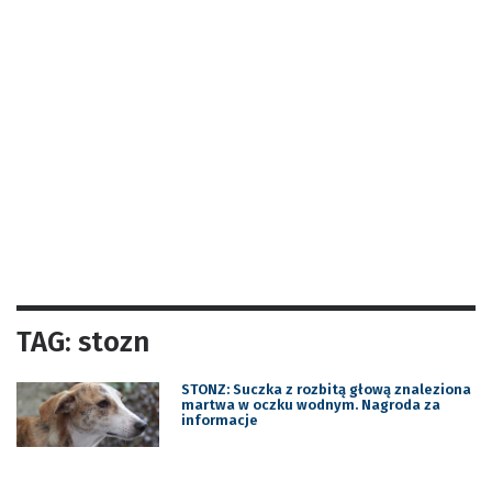
TAG: stozn
STONZ: Suczka z rozbitą głową znaleziona
martwa w oczku wodnym. Nagroda za
informacje