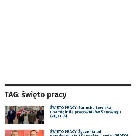
TAG: święto pracy
ŚWIĘTO PRACY. Sanocka Lewicka
upamiętniła pracowników Sanowagu
(ZDJĘCIA)
ŚWIĘTO PRACY. Życzenia od
przedstawicieli Sanockiej Lewicy (VIDEO)