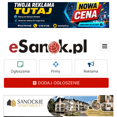
Ogłoszenia
Firmy
Reklama
DODAJ OGŁOSZENIE