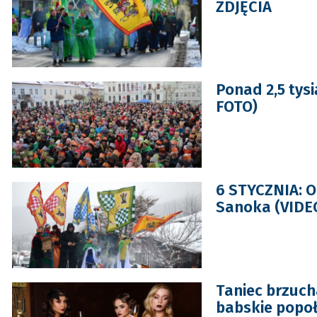
ZDJĘCIA
Ponad 2,5 tys
FOTO)
6 STYCZNIA: Or
Sanoka (VIDE
Taniec brzuch
babskie popo