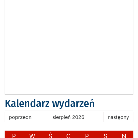
Kalendarz wydarzeń
poprzedni
sierpień 2026
następny
P
W
Ś
C
P
S
N