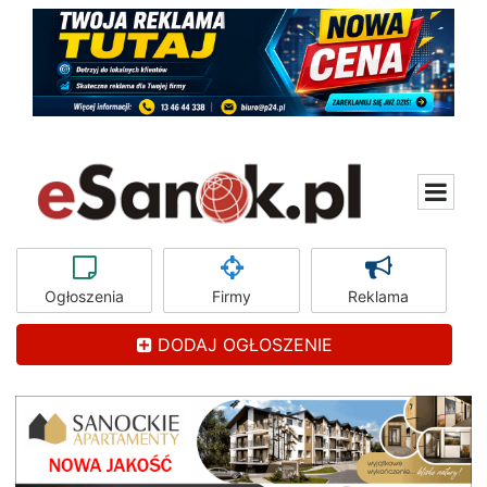
Ogłoszenia
Firmy
Reklama
DODAJ OGŁOSZENIE