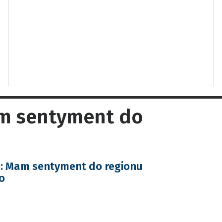
am sentyment do
o: Mam sentyment do regionu
o