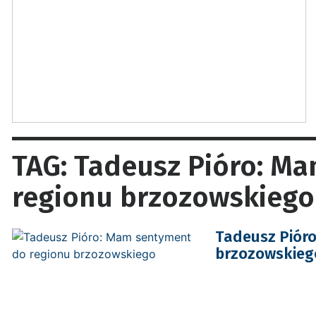
TAG: Tadeusz Pióro: M
regionu brzozowskiego
Tadeusz Piór
brzozowskieg