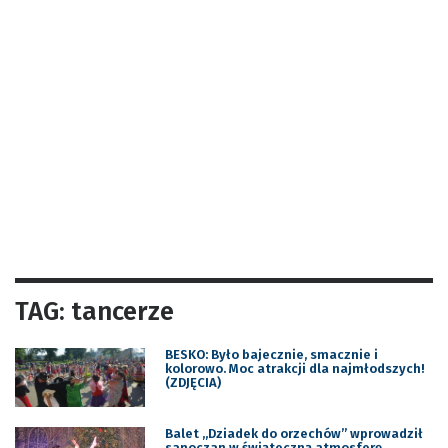
TAG: tancerze
BESKO: Było bajecznie, smacznie i
kolorowo. Moc atrakcji dla najmłodszych!
(ZDJĘCIA)
Balet „Dziadek do orzechów” wprowadził
sanoczan w świąteczną atmosferę