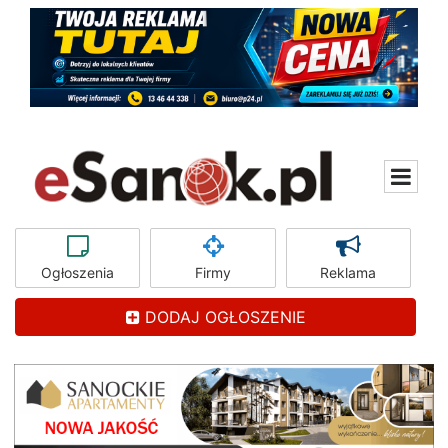
Ogłoszenia
Firmy
Reklama
DODAJ OGŁOSZENIE